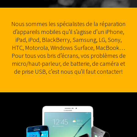
Nous sommes les spécialistes de la réparation
d’appareils mobiles qu’il s’agisse d’un iPhone,
iPad, iPod, BlackBerry, Samsung, LG, Sony,
HTC, Motorola, Windows Surface, MacBook…
Pour tous vos bris d’écrans, vos problèmes de
micro/haut-parleur, de batterie, de caméra et
de prise USB, c’est nous qu’il faut contacter!